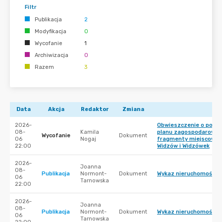
Filtr
Publikacja
2
Modyfikacja
0
Wycofanie
1
Archiwizacja
0
Razem
3
Data
Akcja
Redaktor
Zmiana
2026-
Obwieszczenie o ponow
08-
Kamila
planu zagospodarowan
Wycofanie
Dokument
06
Nogaj
fragmenty miejscowości
22:00
Widzów i Widzówek
2026-
Joanna
08-
Publikacja
Normont-
Dokument
Wykaz nieruchomości p
06
Tarnowska
22:00
2026-
Joanna
08-
Publikacja
Normont-
Dokument
Wykaz nieruchomości p
06
Tarnowska