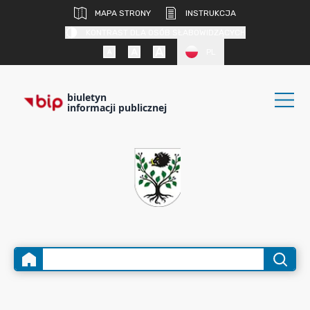
MAPA STRONY
INSTRUKCJA
KONTRAST DLA OSÓB SŁABOWIDZĄCYCH
PL
biuletyn
informacji publicznej