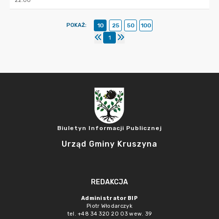
22:00
POKAŻ
:
10
25
50
100
1
Biuletyn Informacji Publicznej
Urząd Gminy Kruszyna
REDAKCJA
Administrator BIP
Piotr Włodarczyk
tel. +48 34 320 20 03 wew. 39