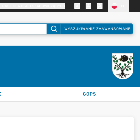
TRAST DLA OSÓB SŁABOWIDZĄCYCH
PL
WYSZUKIWANIE ZAAWANSOWANE
K
GOPS