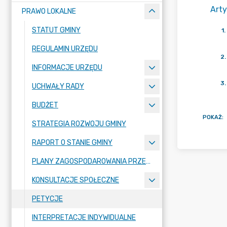
Arty
PRAWO LOKALNE
STATUT GMINY
1
.
REGULAMIN URZĘDU
2
.
INFORMACJE URZĘDU
3
.
UCHWAŁY RADY
BUDŻET
POKAŻ
:
STRATEGIA ROZWOJU GMINY
RAPORT O STANIE GMINY
PLANY ZAGOSPODAROWANIA PRZESTRZENNEGO
KONSULTACJE SPOŁECZNE
PETYCJE
INTERPRETACJE INDYWIDUALNE