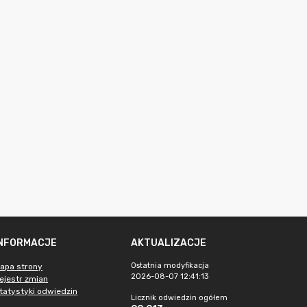
INFORMACJE
AKTUALIZACJE
Ostatnia modyfikacja
apa strony
2026-08-07 12:41:13
ejestr zmian
tatystyki odwiedzin
Licznik odwiedzin ogółem