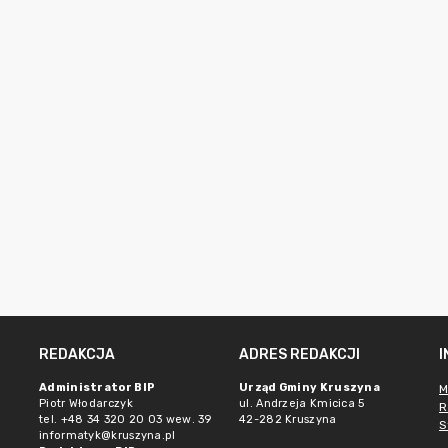
REDAKCJA
ADRES REDAKCJI
Administrator BIP
Urząd Gminy Kruszyna
M
Piotr Włodarczyk
ul. Andrzeja Kmicica 5
R
tel. +48 34 320 20 03 wew. 39
42-282 Kruszyna
S
informatyk@kruszyna.pl