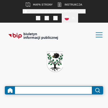
MAPA STRONY
INSTRUKCJA
KONTRAST DLA OSÓB SŁABOWIDZĄCYCH
PL
biuletyn
informacji publicznej