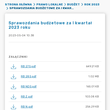
STRONA GŁÓWNA
PRAWO LOKALNE
BUDŻET
ROK 2023
SPRAWOZDANIA BUDŻETOWE ZA I KWARTAŁ 2023 ROKU
Sprawozdania budżetowe za I kwartał
2023 roku
2023-05-04 10:38
ZAŁĄCZNIKI
RB 27S.pdf
649.21 KB
RB 28S.pdf
1.02 MB
RB NDS.pdf
165.01 KB
RB Z.pdf
103.08 KB
RB N.pdf
256.29 KB