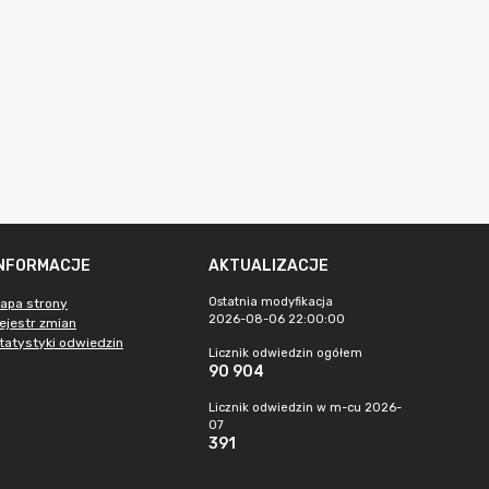
INFORMACJE
AKTUALIZACJE
Ostatnia modyfikacja
apa strony
2026-08-06 22:00:00
ejestr zmian
tatystyki odwiedzin
Licznik odwiedzin ogółem
90 904
Licznik odwiedzin w m-cu 2026-
07
391