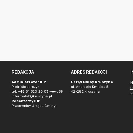
REDAKCJA
ADRES REDAKCJI
Administrator BIP
Urząd Gminy Kruszyna
M
Piotr Włodarczyk
ul. Andrzeja Kmicica 5
R
tel. +48 34 320 20 03 wew. 39
42-282 Kruszyna
S
informatyk@kruszyna.pl
Redaktorzy BIP
Pracownicy Urzędu Gminy