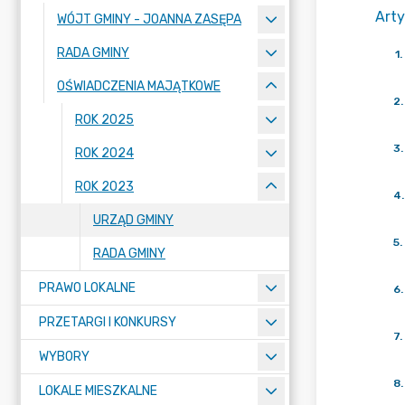
Arty
WÓJT GMINY - JOANNA ZASĘPA
RADA GMINY
1
.
OŚWIADCZENIA MAJĄTKOWE
2
.
ROK 2025
3
.
ROK 2024
ROK 2023
4
.
URZĄD GMINY
5
.
RADA GMINY
PRAWO LOKALNE
6
.
PRZETARGI I KONKURSY
7
.
WYBORY
8
.
LOKALE MIESZKALNE