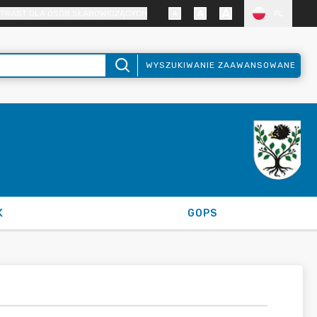
TRAST DLA OSÓB SŁABOWIDZĄCYCH
PL
WYSZUKIWANIE ZAAWANSOWANE
K
GOPS