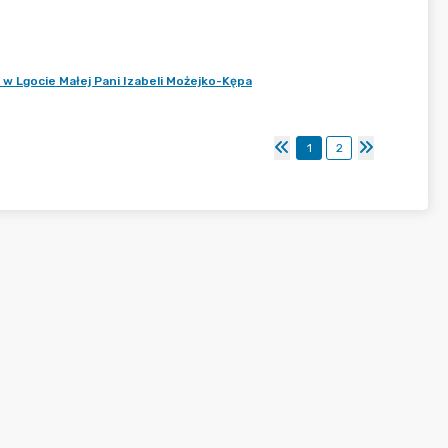
 Lgocie Małej Pani Izabeli Możejko-Kępa
1
2