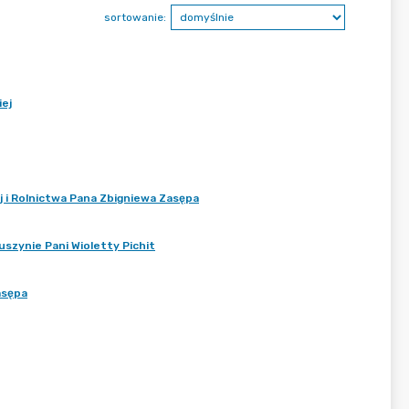
sortowanie:
ej
i Rolnictwa Pana Zbigniewa Zasępa
szynie Pani Wioletty Pichit
asępa