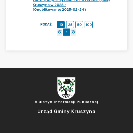
kultury fizycznej i sportu na terenie gminy
Kruszyna w 2025 r
(Opublikowano: 2025-02-24)
POKAŻ
:
10
25
50
100
1
Biuletyn Informacji Publicznej
Urząd Gminy Kruszyna