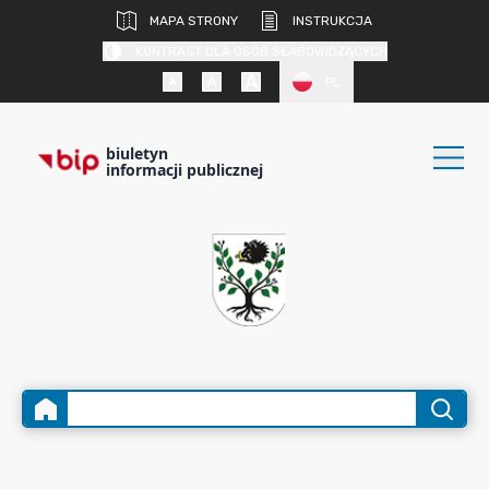
MAPA STRONY
INSTRUKCJA
KONTRAST DLA OSÓB SŁABOWIDZĄCYCH
PL
biuletyn
informacji publicznej