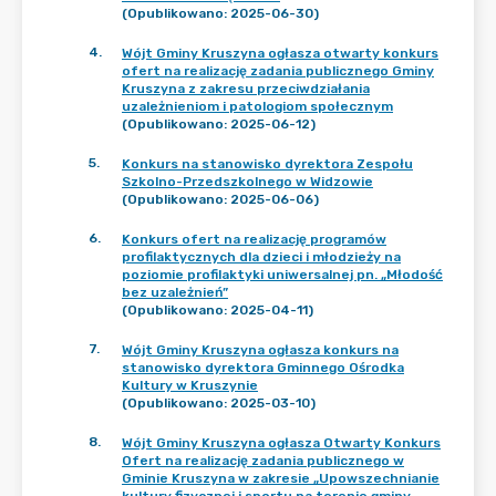
(Opublikowano: 2025-06-30)
4
.
Wójt Gminy Kruszyna ogłasza otwarty konkurs
ofert na realizację zadania publicznego Gminy
Kruszyna z zakresu przeciwdziałania
uzależnieniom i patologiom społecznym
(Opublikowano: 2025-06-12)
5
.
Konkurs na stanowisko dyrektora Zespołu
Szkolno-Przedszkolnego w Widzowie
(Opublikowano: 2025-06-06)
6
.
Konkurs ofert na realizację programów
profilaktycznych dla dzieci i młodzieży na
poziomie profilaktyki uniwersalnej pn. „Młodość
bez uzależnień”
(Opublikowano: 2025-04-11)
7
.
Wójt Gminy Kruszyna ogłasza konkurs na
stanowisko dyrektora Gminnego Ośrodka
Kultury w Kruszynie
(Opublikowano: 2025-03-10)
8
.
Wójt Gminy Kruszyna ogłasza Otwarty Konkurs
Ofert na realizację zadania publicznego w
Gminie Kruszyna w zakresie „Upowszechnianie