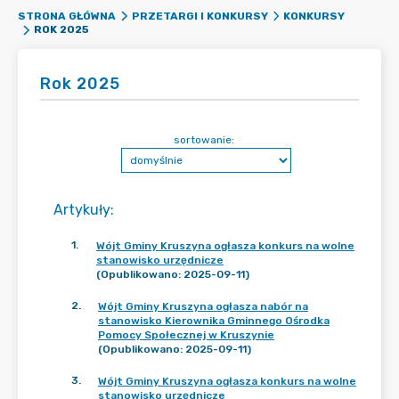
STRONA GŁÓWNA
PRZETARGI I KONKURSY
KONKURSY
ROK 2025
Rok 2025
sortowanie:
Artykuły
:
1
.
Wójt Gminy Kruszyna ogłasza konkurs na wolne
stanowisko urzędnicze
(Opublikowano: 2025-09-11)
2
.
Wójt Gminy Kruszyna ogłasza nabór na
stanowisko Kierownika Gminnego Ośrodka
Pomocy Społecznej w Kruszynie
(Opublikowano: 2025-09-11)
3
.
Wójt Gminy Kruszyna ogłasza konkurs na wolne
stanowisko urzędnicze