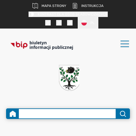
MAPA STRONY
INSTRUKCJA
KONTRAST DLA OSÓB SŁABOWIDZĄCYCH
PL
biuletyn
informacji publicznej