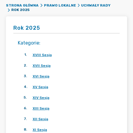
STRONA GŁÓWNA
PRAWO LOKALNE
UCHWAŁY RADY
ROK 2025
Rok 2025
Kategorie
:
1
.
XVIII Sesja
2
.
XVII Sesja
3
.
XVI Sesja
4
.
XV Sesja
5
.
XIV Sesja
6
.
XIII Sesja
7
.
XII Sesja
8
.
XI Sesja