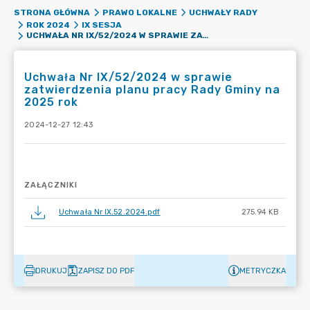
STRONA GŁÓWNA
PRAWO LOKALNE
UCHWAŁY RADY
ROK 2024
IX SESJA
UCHWAŁA NR IX/52/2024 W SPRAWIE ZATWIERDZENIA PLANU PRACY RADY GMINY NA 2025 ROK
Uchwała Nr IX/52/2024 w sprawie
zatwierdzenia planu pracy Rady Gminy na
2025 rok
2024-12-27 12:43
ZAŁĄCZNIKI
Uchwała Nr IX.52.2024.pdf
275.94 KB
DRUKUJ
ZAPISZ DO PDF
METRYCZKA