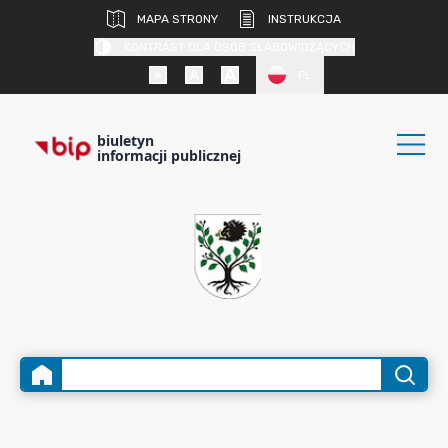
MAPA STRONY
INSTRUKCJA
KONTRAST DLA OSÓB SŁABOWIDZĄCYCH
PL
biuletyn
informacji publicznej