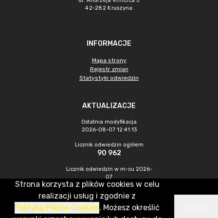
ul. Andrzeja Kmicica 5
42-282 Kruszyna
INFORMACJE
Mapa strony
Rejestr zmian
Statystyki odwiedzin
AKTUALIZACJE
Ostatnia modyfikacja
2026-08-07 12:41:13
Licznik odwiedzin ogółem
90 962
Licznik odwiedzin w m-cu 2026-
07
Strona korzysta z plików cookies w celu
449
realizacji usług i zgodnie z
Polityką Plików Cookies
. Możesz określić
Zamknij
CMS & Hosting: Nefeni Sp. z o.o.