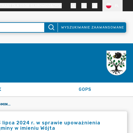
TRAST DLA OSÓB SŁABOWIDZĄCYCH
PL
WYSZUKIWANIE ZAAWANSOWANE
K
GOPS
ZARZĄDZENIE NR 67/2024 WÓJTA GMINY KRUSZYNA Z DNIA 23 LIPCA 2024 R. W SPRAWIE UPOWAŻNIENIA SEKRETARZA GMINY DO PROWADZENIA I ZAŁATWIANIA SPRAW GMINY W IMIENIU WÓJTA
 lipca 2024 r. w sprawie upoważnienia
miny w imieniu Wójta