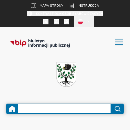
MAPA STRONY
INSTRUKCJA
KONTRAST DLA OSÓB SŁABOWIDZĄCYCH
PL
biuletyn
informacji publicznej