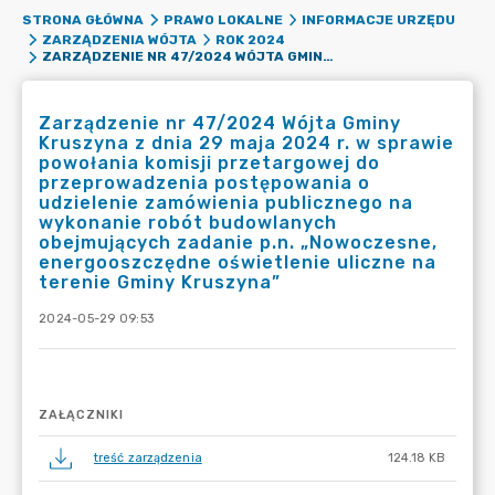
STRONA GŁÓWNA
PRAWO LOKALNE
INFORMACJE URZĘDU
ZARZĄDZENIA WÓJTA
ROK 2024
ZARZĄDZENIE NR 47/2024 WÓJTA GMINY KRUSZYNA Z DNIA 29 MAJA 2024 R. W SPRAWIE POWOŁANIA KOMISJI PRZETARGOWEJ DO PRZEPROWADZENIA POSTĘPOWANIA O UDZIELENIE ZAMÓWIENIA PUBLICZNEGO NA WYKONANIE ROBÓT BUDOWLANYCH OBEJMUJĄCYCH ZADANIE P.N. „NOWOCZESNE, ENERGOOSZCZĘDNE OŚWIETLENIE ULICZNE NA TERENIE GMINY KRUSZYNA”
Zarządzenie nr 47/2024 Wójta Gminy
Kruszyna z dnia 29 maja 2024 r. w sprawie
powołania komisji przetargowej do
przeprowadzenia postępowania o
udzielenie zamówienia publicznego na
wykonanie robót budowlanych
obejmujących zadanie p.n. „Nowoczesne,
energooszczędne oświetlenie uliczne na
terenie Gminy Kruszyna”
2024-05-29 09:53
ZAŁĄCZNIKI
treść zarządzenia
124.18 KB