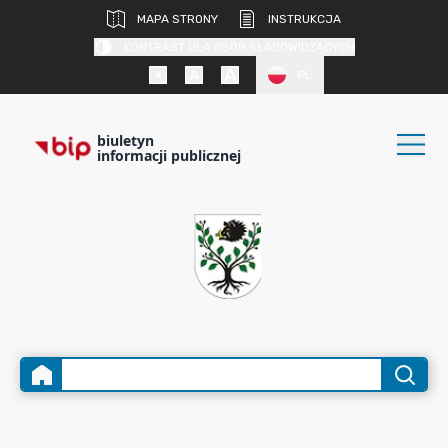
MAPA STRONY
INSTRUKCJA
KONTRAST DLA OSÓB SŁABOWIDZĄCYCH
PL
biuletyn
informacji publicznej