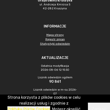
Urząd Gminy Kruszyna
ul. Andrzeja Kmicica 5
42-282 Kruszyna
INFORMACJE
Mapa strony
Rejestr zmian
Statystyki odwiedzin
AKTUALIZACJE
Ostatnia modyfikacja
2026-08-06 12:15:50
Licznik odwiedzin ogółem
90 861
Licznik odwiedzin w m-cu 2026-
07
Strona korzysta z plików cookies w celu
348
realizacji usług i zgodnie z
Polityką Plików Cookies
. Możesz określić
Zamknij
CMS & Hosting: Nefeni Sp. z o.o.