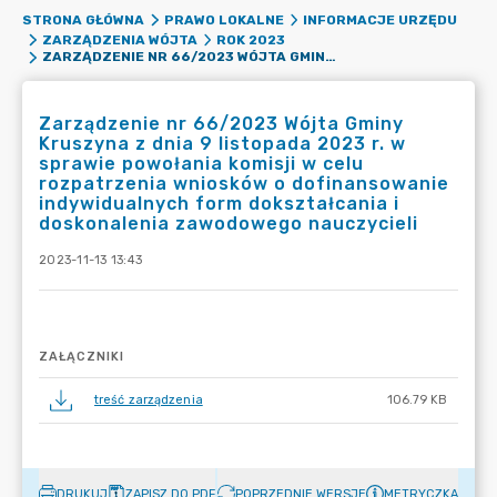
STRONA GŁÓWNA
PRAWO LOKALNE
INFORMACJE URZĘDU
ZARZĄDZENIA WÓJTA
ROK 2023
ZARZĄDZENIE NR 66/2023 WÓJTA GMINY KRUSZYNA Z DNIA 9 LISTOPADA 2023 R. W SPRAWIE POWOŁANIA KOMISJI W CELU ROZPATRZENIA WNIOSKÓW O DOFINANSOWANIE INDYWIDUALNYCH FORM DOKSZTAŁCANIA I DOSKONALENIA ZAWODOWEGO NAUCZYCIELI
Zarządzenie nr 66/2023 Wójta Gminy
Kruszyna z dnia 9 listopada 2023 r. w
sprawie powołania komisji w celu
rozpatrzenia wniosków o dofinansowanie
indywidualnych form dokształcania i
doskonalenia zawodowego nauczycieli
2023-11-13 13:43
ZAŁĄCZNIKI
treść zarządzenia
106.79 KB
DRUKUJ
ZAPISZ DO PDF
POPRZEDNIE WERSJE
METRYCZKA