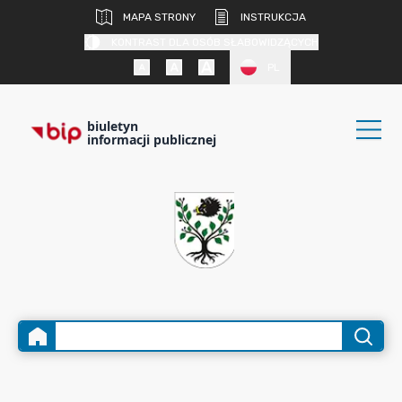
MAPA STRONY
INSTRUKCJA
KONTRAST DLA OSÓB SŁABOWIDZĄCYCH
PL
biuletyn
informacji publicznej