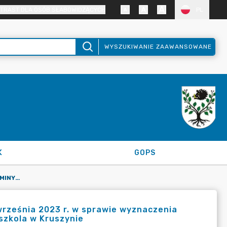
TRAST DLA OSÓB SŁABOWIDZĄCYCH
PL
WYSZUKIWANIE ZAAWANSOWANE
K
GOPS
ZARZĄDZENIE NR 51/2023 WÓJTA GMINY KRUSZYNA Z DNIA 1 WRZEŚNIA 2023 R. W SPRAWIE WYZNACZENIA ZASTĘPSTWA ZA NIEOBECNEGO DYREKTORA GMINNEGO PRZEDSZKOLA W KRUSZYNIE
września 2023 r. w sprawie wyznaczenia
zkola w Kruszynie