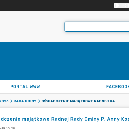
KON
PORTAL WWW
FACEBOO
OŚWIADCZENIE MAJĄTKOWE RADNEJ RADY GMINY P. ANNY KOSELA
2023
RADA GMINY
dczenie majątkowe Radnej Rady Gminy P. Anny Ko
-19 10:28