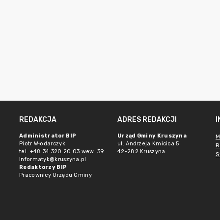
REDAKCJA
ADRES REDAKCJI
Administrator BIP
Urząd Gminy Kruszyna
M
Piotr Włodarczyk
ul. Andrzeja Kmicica 5
R
tel. +48 34 320 20 03 wew. 39
42-282 Kruszyna
S
informatyk@kruszyna.pl
Redaktorzy BIP
Pracownicy Urzędu Gminy