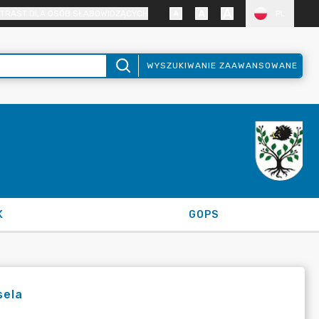
TRAST DLA OSÓB SŁABOWIDZĄCYCH
PL
WYSZUKIWANIE ZAAWANSOWANE
K
GOPS
sela