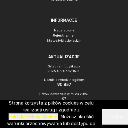
INFORMACJE
Mapa strony
Rejestr zmian
Statystyki odwiedzin
AKTUALIZACJE
Ostatnia modyfikacja
2026-08-06 12:15:50
Licznik odwiedzin ogółem
90 857
Licznik odwiedzin w m-cu 2026-
07
Strona korzysta z plików cookies w celu
344
realizacji usług i zgodnie z
Polityką Plików Cookies
. Możesz określić
Zamknij
CMS & Hosting: Nefeni Sp. z o.o.
warunki przechowywania lub dostępu do