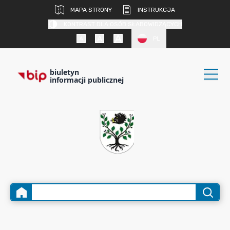
MAPA STRONY
INSTRUKCJA
KONTRAST DLA OSÓB SŁABOWIDZĄCYCH
PL
biuletyn
informacji publicznej