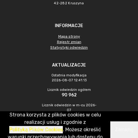
42-282 Kruszyna
INFORMACJE
Mapa strony
Rejestr zmian
Statystyki odwiedzin
AKTUALIZACJE
Ostatnia modyfikacja
2026-08-07 12:41:13
Licznik odwiedzin ogółem
90 962
Licznik odwiedzin w m-cu 2026-
07
Strona korzysta z plików cookies w celu
449
realizacji usług i zgodnie z
Polityką Plików Cookies
. Możesz określić
Zamknij
CMS & Hosting: Nefeni Sp. z o.o.
warunki przechowywania lub dostępu do