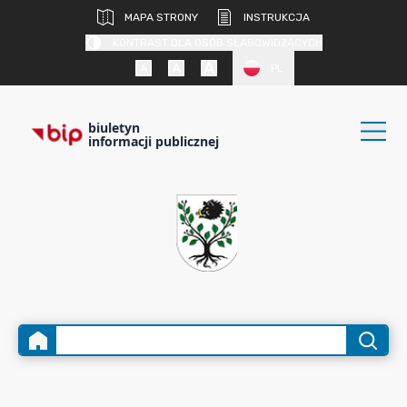
MAPA STRONY
INSTRUKCJA
KONTRAST DLA OSÓB SŁABOWIDZĄCYCH
PL
biuletyn
informacji publicznej