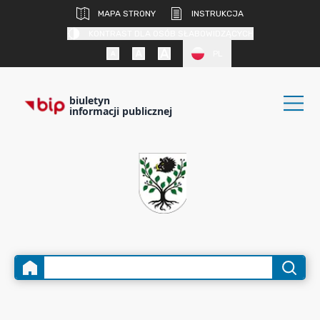
MAPA STRONY
INSTRUKCJA
KONTRAST DLA OSÓB SŁABOWIDZĄCYCH
PL
biuletyn
informacji publicznej