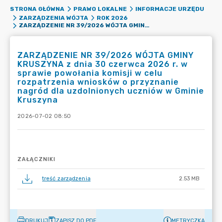
STRONA GŁÓWNA
PRAWO LOKALNE
INFORMACJE URZĘDU
ZARZĄDZENIA WÓJTA
ROK 2026
ZARZĄDZENIE NR 39/2026 WÓJTA GMINY KRUSZYNA Z DNIA 30 CZERWCA 2026 R. W SPRAWIE POWOŁANIA KOMISJI W CELU ROZPATRZENIA WNIOSKÓW O PRZYZNANIE NAGRÓD DLA UZDOLNIONYCH UCZNIÓW W GMINIE KRUSZYNA
ZARZĄDZENIE NR 39/2026 WÓJTA GMINY
KRUSZYNA z dnia 30 czerwca 2026 r. w
sprawie powołania komisji w celu
rozpatrzenia wniosków o przyznanie
nagród dla uzdolnionych uczniów w Gminie
Kruszyna
2026-07-02 08:50
ZAŁĄCZNIKI
treść zarządzenia
2.53 MB
DRUKUJ
ZAPISZ DO PDF
METRYCZKA