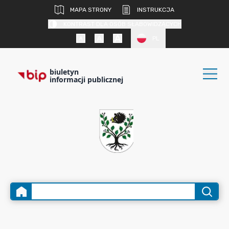
MAPA STRONY
INSTRUKCJA
KONTRAST DLA OSÓB SŁABOWIDZĄCYCH
PL
biuletyn
informacji publicznej