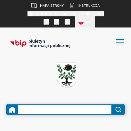
MAPA STRONY
INSTRUKCJA
KONTRAST DLA OSÓB SŁABOWIDZĄCYCH
PL
biuletyn
informacji publicznej