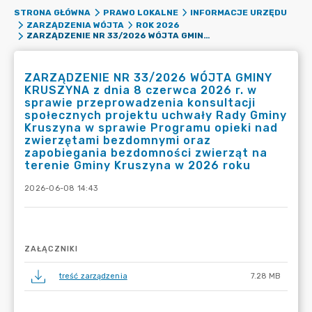
STRONA GŁÓWNA
PRAWO LOKALNE
INFORMACJE URZĘDU
ZARZĄDZENIA WÓJTA
ROK 2026
ZARZĄDZENIE NR 33/2026 WÓJTA GMINY KRUSZYNA Z DNIA 8 CZERWCA 2026 R. W SPRAWIE PRZEPROWADZENIA KONSULTACJI SPOŁECZNYCH PROJEKTU UCHWAŁY RADY GMINY KRUSZYNA W SPRAWIE PROGRAMU OPIEKI NAD ZWIERZĘTAMI BEZDOMNYMI ORAZ ZAPOBIEGANIA BEZDOMNOŚCI ZWIERZĄT NA TERENIE GMINY KRUSZYNA W 2026 ROKU
ZARZĄDZENIE NR 33/2026 WÓJTA GMINY
KRUSZYNA z dnia 8 czerwca 2026 r. w
sprawie przeprowadzenia konsultacji
społecznych projektu uchwały Rady Gminy
Kruszyna w sprawie Programu opieki nad
zwierzętami bezdomnymi oraz
zapobiegania bezdomności zwierząt na
terenie Gminy Kruszyna w 2026 roku
2026-06-08 14:43
ZAŁĄCZNIKI
treść zarządzenia
7.28 MB