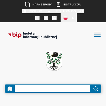
MAPA STRONY
INSTRUKCJA
KONTRAST DLA OSÓB SŁABOWIDZĄCYCH
PL
biuletyn
informacji publicznej