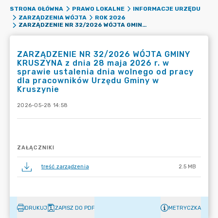
STRONA GŁÓWNA
PRAWO LOKALNE
INFORMACJE URZĘDU
ZARZĄDZENIA WÓJTA
ROK 2026
ZARZĄDZENIE NR 32/2026 WÓJTA GMINY KRUSZYNA Z DNIA 28 MAJA 2026 R. W SPRAWIE USTALENIA DNIA WOLNEGO OD PRACY DLA PRACOWNIKÓW URZĘDU GMINY W KRUSZYNIE
ZARZĄDZENIE NR 32/2026 WÓJTA GMINY
KRUSZYNA z dnia 28 maja 2026 r. w
sprawie ustalenia dnia wolnego od pracy
dla pracowników Urzędu Gminy w
Kruszynie
2026-05-28 14:58
ZAŁĄCZNIKI
treść zarządzenia
2.5 MB
DRUKUJ
ZAPISZ DO PDF
METRYCZKA