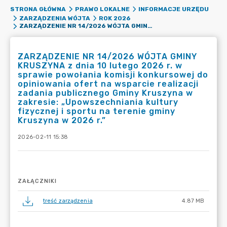
STRONA GŁÓWNA
PRAWO LOKALNE
INFORMACJE URZĘDU
ZARZĄDZENIA WÓJTA
ROK 2026
ZARZĄDZENIE NR 14/2026 WÓJTA GMINY KRUSZYNA Z DNIA 10 LUTEGO 2026 R. W SPRAWIE POWOŁANIA KOMISJI KONKURSOWEJ DO OPINIOWANIA OFERT NA WSPARCIE REALIZACJI ZADANIA PUBLICZNEGO GMINY KRUSZYNA W ZAKRESIE: „UPOWSZECHNIANIA KULTURY FIZYCZNEJ I SPORTU NA TERENIE GMINY KRUSZYNA W 2026 R.”
ZARZĄDZENIE NR 14/2026 WÓJTA GMINY
KRUSZYNA z dnia 10 lutego 2026 r. w
sprawie powołania komisji konkursowej do
opiniowania ofert na wsparcie realizacji
zadania publicznego Gminy Kruszyna w
zakresie: „Upowszechniania kultury
fizycznej i sportu na terenie gminy
Kruszyna w 2026 r.”
2026-02-11 15:38
ZAŁĄCZNIKI
treść zarządzenia
4.87 MB