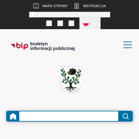
MAPA STRONY
INSTRUKCJA
KONTRAST DLA OSÓB SŁABOWIDZĄCYCH
PL
biuletyn
informacji publicznej