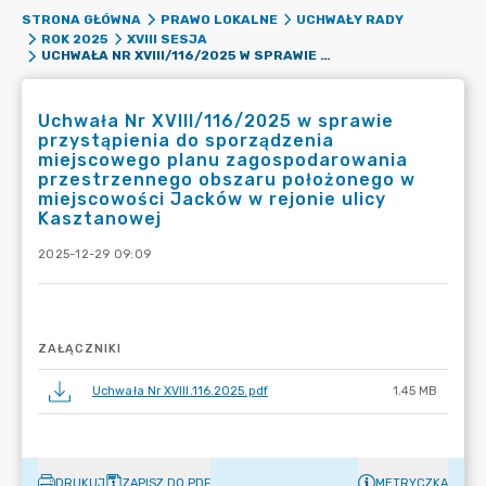
STRONA GŁÓWNA
PRAWO LOKALNE
UCHWAŁY RADY
ROK 2025
XVIII SESJA
UCHWAŁA NR XVIII/116/2025 W SPRAWIE PRZYSTĄPIENIA DO SPORZĄDZENIA MIEJSCOWEGO PLANU ZAGOSPODAROWANIA PRZESTRZENNEGO OBSZARU POŁOŻONEGO W MIEJSCOWOŚCI JACKÓW W REJONIE ULICY KASZTANOWEJ
Uchwała Nr XVIII/116/2025 w sprawie
przystąpienia do sporządzenia
miejscowego planu zagospodarowania
przestrzennego obszaru położonego w
miejscowości Jacków w rejonie ulicy
Kasztanowej
2025-12-29 09:09
ZAŁĄCZNIKI
Uchwała Nr XVIII.116.2025.pdf
1.45 MB
DRUKUJ
ZAPISZ DO PDF
METRYCZKA