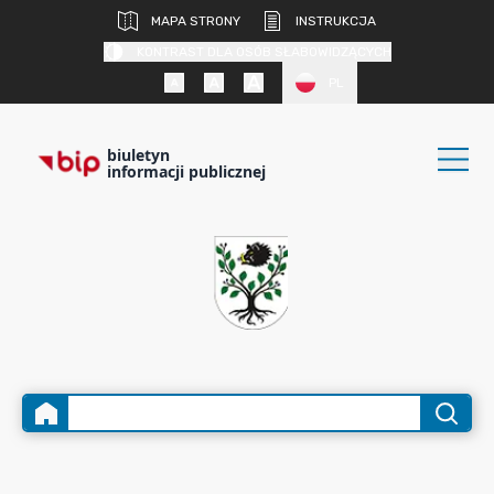
MAPA STRONY
INSTRUKCJA
KONTRAST DLA OSÓB SŁABOWIDZĄCYCH
PL
biuletyn
informacji publicznej