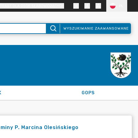
TRAST DLA OSÓB SŁABOWIDZĄCYCH
PL
WYSZUKIWANIE ZAAWANSOWANE
K
GOPS
iny P. Marcina Olesińskiego