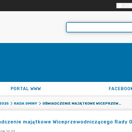
KON
PORTAL WWW
FACEBOO
OŚWIADCZENIE MAJĄTKOWE WICEPRZEWODNICZĄCEGO RADY GMINY P. MARCINA OLESIŃSKIEGO
2025
RADA GMINY
adczenie majątkowe Wiceprzewodniczącego Rady Gm
-04 12:07