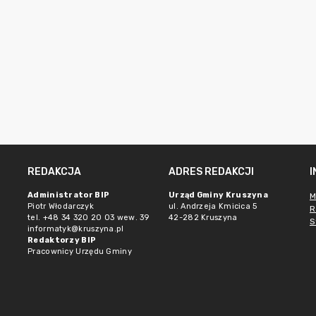
REDAKCJA
ADRES REDAKCJI
Administrator BIP
Urząd Gminy Kruszyna
M
Piotr Włodarczyk
ul. Andrzeja Kmicica 5
R
tel. +48 34 320 20 03 wew. 39
42-282 Kruszyna
S
informatyk@kruszyna.pl
Redaktorzy BIP
Pracownicy Urzędu Gminy