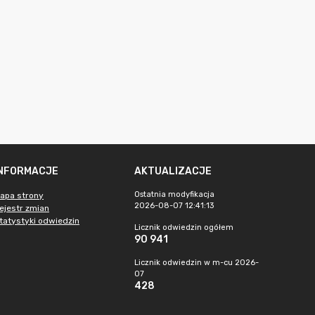
INFORMACJE
AKTUALIZACJE
Ostatnia modyfikacja
apa strony
2026-08-07 12:41:13
ejestr zmian
tatystyki odwiedzin
Licznik odwiedzin ogółem
90 941
Licznik odwiedzin w m-cu 2026-
07
428