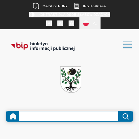
MAPA STRONY
INSTRUKCJA
KONTRAST DLA OSÓB SŁABOWIDZĄCYCH
PL
biuletyn
informacji publicznej