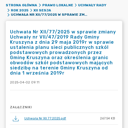
STRONA GŁÓWNA
PRAWO LOKALNE
UCHWAŁY RADY
ROK 2025
XII SESJA
UCHWAŁA NR XII/77/2025 W SPRAWIE ZMIANY UCHWAŁY NR VII/47/2019 RADY GMINY KRUSZYNA Z DNIA 29 MAJA 2019R W SPRAWIE USTALENIA PLANU SIECI PUBLICZNYCH SZKÓL PODSTAWOWYCH PROWADZONYCH PRZEZ GMINĘ KRUSZYNA ORAZ OKREŚLENIA GRANIC OBWODÓW SZKÓŁ PODSTAWOWYCH MAJĄCYCH SIEDZIBĘ NA TERENIE GMINY KRUSZYNA OD DNIA 1 WRZEŚNIA 2019R
Uchwała Nr XII/77/2025 w sprawie zmiany
Uchwały nr VII/47/2019 Rady Gminy
Kruszyna z dnia 29 maja 2019r w sprawie
ustalenia planu sieci publicznych szkól
podstawowych prowadzonych przez
Gminę Kruszyna oraz określenia granic
obwodów szkół podstawowych mających
siedzibę na terenie Gminy Kruszyna od
dnia 1 września 2019r
2025-04-02 09:11
ZAŁĄCZNIKI
Uchwała Nr XII.77.2025.pdf
267.54 KB