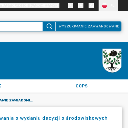
TRAST DLA OSÓB SŁABOWIDZĄCYCH
PL
WYSZUKIWANIE ZAAWANSOWANE
K
GOPS
OBWIESZCZENIE W SPRAWIE ZAWIADOMIENIA STRON POSTĘPOWANIA O WYDANIU DECYZJI O ŚRODOWISKOWYCH UWARUNKOWANIACH NR RGK.6220.2.2024/15
wania o wydaniu decyzji o środowiskowych