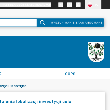
TRAST DLA OSÓB SŁABOWIDZĄCYCH
PL
WYSZUKIWANIE ZAAWANSOWANE
K
GOPS
ZAWIADOMIENIE O WSZCZĘCIU POSTĘPOWANIA W SPRAWIE USTALENIA LOKALIZACJI INWESTYCJI CELU PUBLICZNEGO, ZNAK SPRAWY RIGKIR.6733.2.2025
enia lokalizacji inwestycji celu