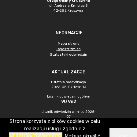
Urząd Gminy Kruszyna
ul. Andrzeja Kmicica 5
42-282 Kruszyna
INFORMACJE
Mapa strony
Rejestr zmian
Statystyki odwiedzin
AKTUALIZACJE
Ostatnia modyfikacja
2026-08-07 12:41:13
Licznik odwiedzin ogółem
90 962
Licznik odwiedzin w m-cu 2026-
07
Strona korzysta z plików cookies w celu
449
realizacji usług i zgodnie z
Polityką Plików Cookies
. Możesz określić
Zamknij
CMS & Hosting: Nefeni Sp. z o.o.