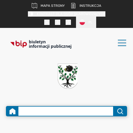
MAPA STRONY
INSTRUKCJA
KONTRAST DLA OSÓB SŁABOWIDZĄCYCH
PL
biuletyn
informacji publicznej