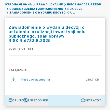
STRONA GŁÓWNA
PRAWO LOKALNE
INFORMACJE URZĘDU
OBWIESZCZENIA I ZAWIADOMIENIA
ROK 2025
ZAWIADOMIENIE O WYDANIU DECYZJI O USTALENIU LOKALIZACJI INWESTYCJI CELU PUBLICZNEGO, ZNAK SPRAWY RIGKIR.6733.8.2025
Zawiadomienie o wydaniu decyzji o
ustaleniu lokalizacji inwestycji celu
publicznego, znak sprawy
RIGKiR.6733.8.2025
2025-12-08 15:38
ZAŁĄCZNIKI
Treść zawiadomienia
238.71 KB
DRUKUJ
ZAPISZ DO PDF
METRYCZKA