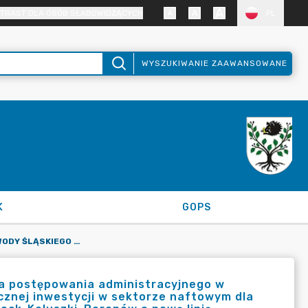
TRAST DLA OSÓB SŁABOWIDZĄCYCH
PL
WYSZUKIWANIE ZAAWANSOWANE
K
GOPS
OBWIESZCZENIE WOJEWODY ŚLĄSKIEGO DOTYCZĄCE WSZCZĘCIA POSTĘPOWANIA ADMINISTRACYJNEGO W SPRAWIE WYDANIA DECYZJI O USTALENIU LOKALIZACJI STRATEGICZNEJ INWESTYCJI W SEKTORZE NAFTOWYM DLA ZADANIA: ROZBUDOWA RUROCIĄGU PRODUKTÓW NAFTOWYCH PŁOCK-KOLUSZKI-BORONÓW O NOWĄ LINIĘ ŚWIATŁOWODOWĄ
a postępowania administracyjnego w
icznej inwestycji w sektorze naftowym dla