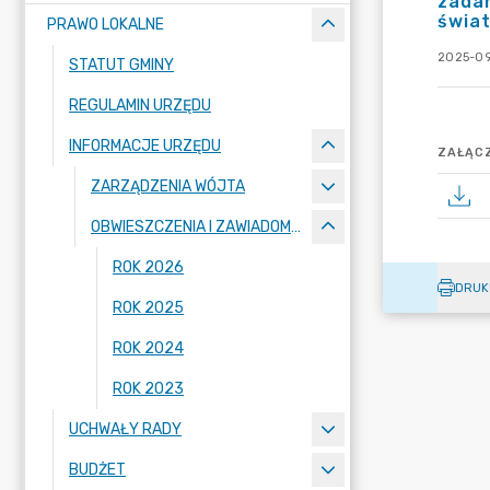
zadan
świa
PRAWO LOKALNE
2025-09
STATUT GMINY
REGULAMIN URZĘDU
INFORMACJE URZĘDU
ZAŁĄCZ
ZARZĄDZENIA WÓJTA
OBWIESZCZENIA I ZAWIADOMIENIA
ROK 2026
DRUK
ROK 2025
ROK 2024
ROK 2023
UCHWAŁY RADY
BUDŻET