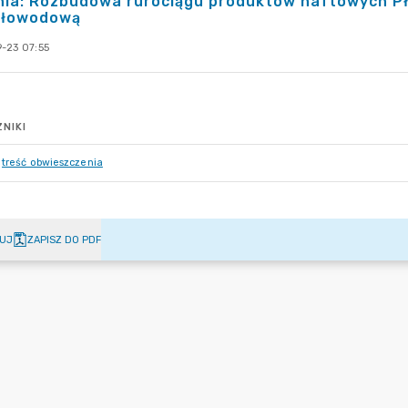
ia: Rozbudowa rurociągu produktów naftowych Pł
tłowodową
-23 07:55
NIKI
treść obwieszczenia
UJ
ZAPISZ DO PDF