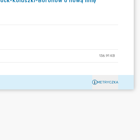
ock-Koluszki-Boronów o nową linię
136.91 KB
METRYCZKA