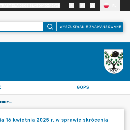
TRAST DLA OSÓB SŁABOWIDZĄCYCH
PL
WYSZUKIWANIE ZAAWANSOWANE
K
GOPS
ZARZĄDZENIE NR 27/2025 WÓJTA GMINY KRUSZYNA Z DNIA 16 KWIETNIA 2025 R. W SPRAWIE SKRÓCENIA CZASU PRACY W DNIU 18 KWIETNIA 2025 R.
16 kwietnia 2025 r. w sprawie skrócenia