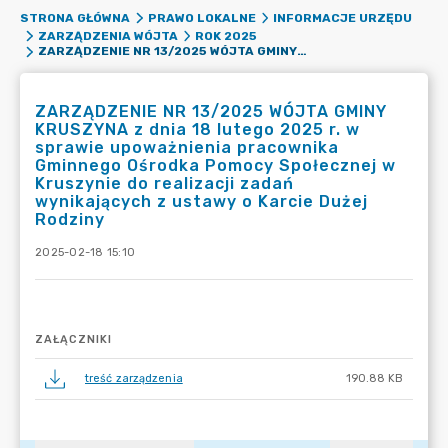
STRONA GŁÓWNA
PRAWO LOKALNE
INFORMACJE URZĘDU
ZARZĄDZENIA WÓJTA
ROK 2025
ZARZĄDZENIE NR 13/2025 WÓJTA GMINY KRUSZYNA Z DNIA 18 LUTEGO 2025 R. W SPRAWIE UPOWAŻNIENIA PRACOWNIKA GMINNEGO OŚRODKA POMOCY SPOŁECZNEJ W KRUSZYNIE DO REALIZACJI ZADAŃ WYNIKAJĄCYCH Z USTAWY O KARCIE DUŻEJ RODZINY
ZARZĄDZENIE NR 13/2025 WÓJTA GMINY
KRUSZYNA z dnia 18 lutego 2025 r. w
sprawie upoważnienia pracownika
Gminnego Ośrodka Pomocy Społecznej w
Kruszynie do realizacji zadań
wynikających z ustawy o Karcie Dużej
Rodziny
2025-02-18 15:10
ZAŁĄCZNIKI
treść zarządzenia
190.88 KB