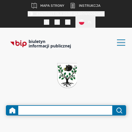
MAPA STRONY
INSTRUKCJA
KONTRAST DLA OSÓB SŁABOWIDZĄCYCH
PL
biuletyn
informacji publicznej