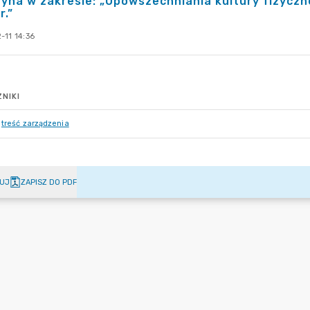
yna w zakresie: „Upowszechniania kultury fizyczne
r.”
-11 14:36
NIKI
treść zarządzenia
UJ
ZAPISZ DO PDF