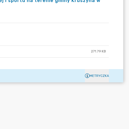
j i sportu na terenie gminy Kruszyna w
271.79 KB
METRYCZKA