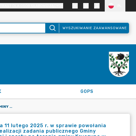
TRAST DLA OSÓB SŁABOWIDZĄCYCH
PL
WYSZUKIWANIE ZAAWANSOWANE
K
GOPS
ZARZĄDZENIE NR 11/2025 WÓJTA GMINY KRUSZYNA Z DNIA 11 LUTEGO 2025 R. W SPRAWIE POWOŁANIA KOMISJI KONKURSOWEJ DO OPINIOWANIA OFERT NA WSPARCIE REALIZACJI ZADANIA PUBLICZNEGO GMINY KRUSZYNA W ZAKRESIE: „UPOWSZECHNIANIA KULTURY FIZYCZNEJ I SPORTU NA TERENIE GMINY KRUSZYNA W 2025 R.”
11 lutego 2025 r. w sprawie powołania
ealizacji zadania publicznego Gminy