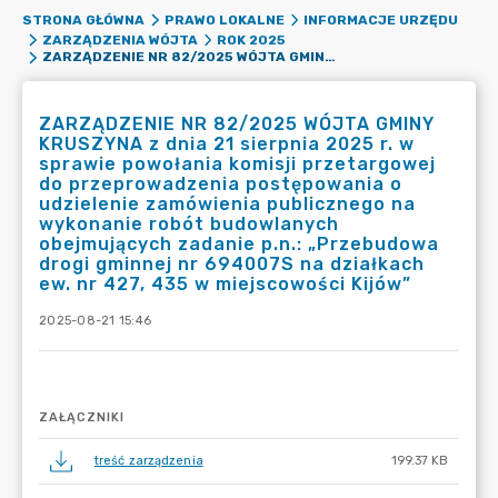
STRONA GŁÓWNA
PRAWO LOKALNE
INFORMACJE URZĘDU
ZARZĄDZENIA WÓJTA
ROK 2025
ZARZĄDZENIE NR 82/2025 WÓJTA GMINY KRUSZYNA Z DNIA 21 SIERPNIA 2025 R. W SPRAWIE POWOŁANIA KOMISJI PRZETARGOWEJ DO PRZEPROWADZENIA POSTĘPOWANIA O UDZIELENIE ZAMÓWIENIA PUBLICZNEGO NA WYKONANIE ROBÓT BUDOWLANYCH OBEJMUJĄCYCH ZADANIE P.N.: „PRZEBUDOWA DROGI GMINNEJ NR 694007S NA DZIAŁKACH EW. NR 427, 435 W MIEJSCOWOŚCI KIJÓW”
ZARZĄDZENIE NR 82/2025 WÓJTA GMINY
KRUSZYNA z dnia 21 sierpnia 2025 r. w
sprawie powołania komisji przetargowej
do przeprowadzenia postępowania o
udzielenie zamówienia publicznego na
wykonanie robót budowlanych
obejmujących zadanie p.n.: „Przebudowa
drogi gminnej nr 694007S na działkach
ew. nr 427, 435 w miejscowości Kijów”
2025-08-21 15:46
ZAŁĄCZNIKI
treść zarządzenia
199.37 KB