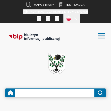
MAPA STRONY
INSTRUKCJA
KONTRAST DLA OSÓB SŁABOWIDZĄCYCH
PL
biuletyn
informacji publicznej