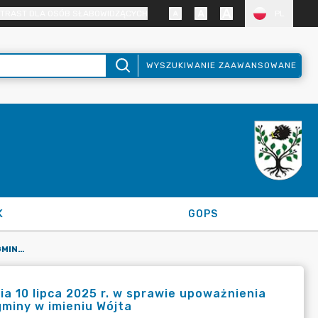
TRAST DLA OSÓB SŁABOWIDZĄCYCH
PL
WYSZUKIWANIE ZAAWANSOWANE
K
GOPS
ZARZĄDZENIE NR 69/2025 WÓJTA GMINY KRUSZYNA Z DNIA 10 LIPCA 2025 R. W SPRAWIE UPOWAŻNIENIA SEKRETARZA GMINY DO PROWADZENIA I ZAŁATWIANIA SPRAW GMINY W IMIENIU WÓJTA
10 lipca 2025 r. w sprawie upoważnienia
miny w imieniu Wójta