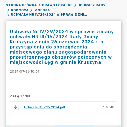
STRONA GŁÓWNA
PRAWO LOKALNE
UCHWAŁY RADY
ROK 2024
IV SESJA
UCHWAŁA NR IV/29/2024 W SPRAWIE ZMIANY UCHWAŁY NR III/16/2024 RADY GMINY KRUSZYNA Z DNIA 26 CZERWCA 2024 R. O PRZYSTĄPIENIU DO SPORZĄDZENIA MIEJSCOWEGO PLANU ZAGOSPODAROWANIA PRZESTRZENNEGO OBSZARÓW POŁOŻONYCH W MIEJSCOWOŚCI ŁĘG W GMINIE KRUSZYNA
Uchwała Nr IV/29/2024 w sprawie zmiany
uchwały NR III/16/2024 Rady Gminy
Kruszyna z dnia 26 czerwca 2024 r. o
przystąpieniu do sporządzenia
miejscowego planu zagospodarowania
przestrzennego obszarów położonych w
miejscowości Łęg w gminie Kruszyna
2024-07-26 10:07
ZAŁĄCZNIKI
Uchwała Nr IV.29.2024.pdf
1.37 MB