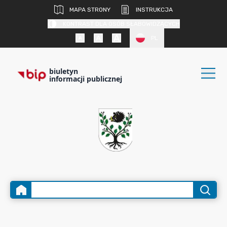
MAPA STRONY
INSTRUKCJA
KONTRAST DLA OSÓB SŁABOWIDZĄCYCH
PL
biuletyn
informacji publicznej