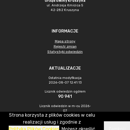
Urząd Gminy Kruszyna
ul. Andrzeja Kmicica 5
42-282 Kruszyna
INFORMACJE
Mapa strony
Rejestr zmian
Statystyki odwiedzin
AKTUALIZACJE
Ostatnia modyfikacja
2026-08-07 12:41:13
Licznik odwiedzin ogółem
90 941
Licznik odwiedzin w m-cu 2026-
07
Strona korzysta z plików cookies w celu
428
realizacji usług i zgodnie z
Polityką Plików Cookies
. Możesz określić
Zamknij
CMS & Hosting: Nefeni Sp. z o.o.