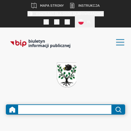
MAPA STRONY
INSTRUKCJA
KONTRAST DLA OSÓB SŁABOWIDZĄCYCH
PL
biuletyn
informacji publicznej