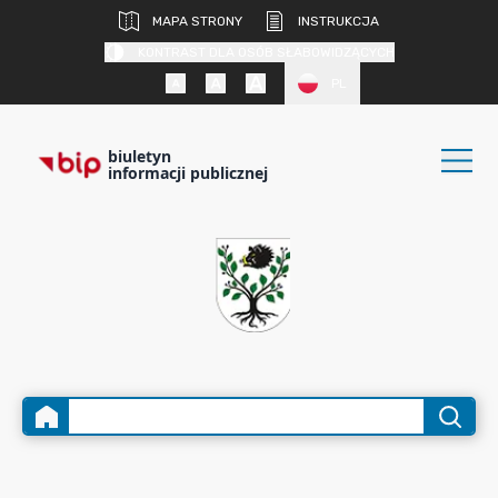
MAPA STRONY
INSTRUKCJA
KONTRAST DLA OSÓB SŁABOWIDZĄCYCH
PL
biuletyn
informacji publicznej