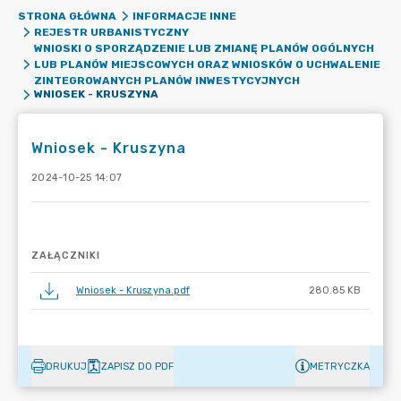
STRONA GŁÓWNA
INFORMACJE INNE
REJESTR URBANISTYCZNY
WNIOSKI O SPORZĄDZENIE LUB ZMIANĘ PLANÓW OGÓLNYCH
LUB PLANÓW MIEJSCOWYCH ORAZ WNIOSKÓW O UCHWALENIE
ZINTEGROWANYCH PLANÓW INWESTYCYJNYCH
WNIOSEK - KRUSZYNA
Wniosek - Kruszyna
2024-10-25 14:07
ZAŁĄCZNIKI
Wniosek - Kruszyna.pdf
280.85 KB
DRUKUJ
ZAPISZ DO PDF
METRYCZKA