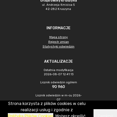
Urząd Gminy Kruszyna
ul. Andrzeja Kmicica 5
42-282 Kruszyna
INFORMACJE
Mapa strony
Rejestr zmian
Statystyki odwiedzin
AKTUALIZACJE
Ostatnia modyfikacja
2026-08-07 12:41:13
Licznik odwiedzin ogółem
90 960
Licznik odwiedzin w m-cu 2026-
07
Strona korzysta z plików cookies w celu
447
realizacji usług i zgodnie z
Polityką Plików Cookies
. Możesz określić
Zamknij
CMS & Hosting: Nefeni Sp. z o.o.