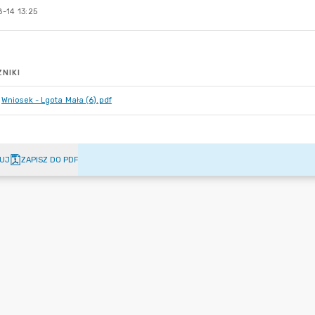
-14 13:25
NIKI
Wniosek - Lgota Mała (6).pdf
UJ
ZAPISZ DO PDF