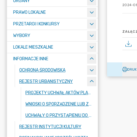
ORGANY
2024-08
PRAWO LOKALNE
PRZETARGI I KONKURSY
ZAŁĄCZ
WYBORY
LOKALE MIESZKALNE
INFORMACJE INNE
DRUK
OCHRONA ŚRODOWISKA
REJESTR URBANISTYCZNY
PROJEKTY UCHWAŁ AKTÓW PLANOWANIA PRZESTRZENNEGO
WNIOSKI O SPORZĄDZENIE LUB ZMIANĘ PLANÓW OGÓLNYCH LUB PLANÓW MIEJSCOWYCH ORAZ WNIOSKÓW O UCHWALENIE ZINTEGROWANYCH PLANÓW INWESTYCYJNYCH
UCHWAŁY O PRZYSTĄPIENIU DO SPORZĄDZANIA AKTÓW PLANOWANIA PRZESTRZENNEGO ORAZ GMINNEGO PROGRAMU REWITALIZACJI
REJESTR INSTYTUCJI KULTURY