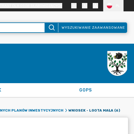
TRAST DLA OSÓB SŁABOWIDZĄCYCH
PL
WYSZUKIWANIE ZAAWANSOWANE
K
GOPS
WNIOSEK - LGOTA MAŁA (6)
ANYCH PLANÓW INWESTYCYJNYCH