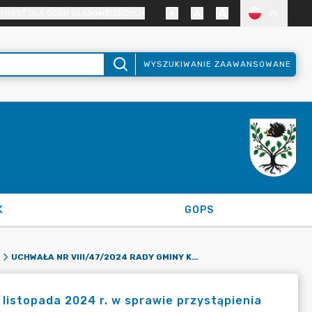
TRAST DLA OSÓB SŁABOWIDZĄCYCH
PL
WYSZUKIWANIE ZAAWANSOWANE
K
GOPS
UCHWAŁA NR VIII/47/2024 RADY GMINY KRUSZYNA Z DNIA 28 LISTOPADA 2024 R. W SPRAWIE PRZYSTĄPIENIA DO SPORZĄDZENIA PLANU OGÓLNEGO GMINY KRUSZYNA
listopada 2024 r. w sprawie przystąpienia