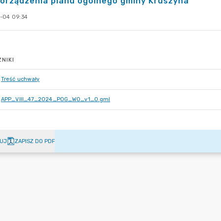
orządzenia planu ogólnego gminy Kruszyna
-04 09:34
NIKI
Treść uchwały
APP_VIII_47_2024_POG_WO_v1_0.gml
UJ
ZAPISZ DO PDF