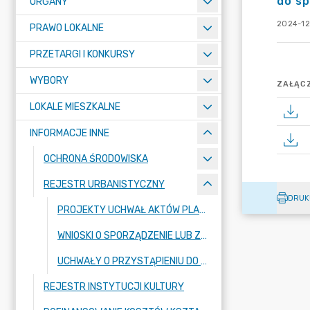
do sp
ORGANY
2024-12
PRAWO LOKALNE
PRZETARGI I KONKURSY
WYBORY
ZAŁĄCZ
LOKALE MIESZKALNE
INFORMACJE INNE
OCHRONA ŚRODOWISKA
REJESTR URBANISTYCZNY
DRUK
PROJEKTY UCHWAŁ AKTÓW PLANOWANIA PRZESTRZENNEGO
WNIOSKI O SPORZĄDZENIE LUB ZMIANĘ PLANÓW OGÓLNYCH LUB PLANÓW MIEJSCOWYCH ORAZ WNIOSKÓW O UCHWALENIE ZINTEGROWANYCH PLANÓW INWESTYCYJNYCH
UCHWAŁY O PRZYSTĄPIENIU DO SPORZĄDZANIA AKTÓW PLANOWANIA PRZESTRZENNEGO ORAZ GMINNEGO PROGRAMU REWITALIZACJI
REJESTR INSTYTUCJI KULTURY