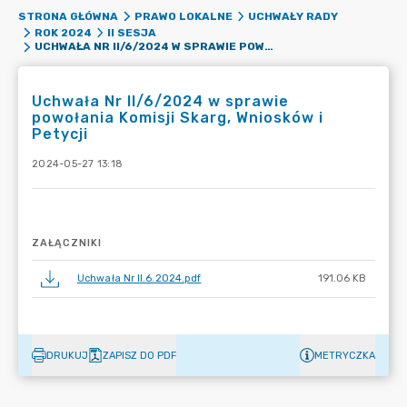
STRONA GŁÓWNA
PRAWO LOKALNE
UCHWAŁY RADY
ROK 2024
II SESJA
UCHWAŁA NR II/6/2024 W SPRAWIE POWOŁANIA KOMISJI SKARG, WNIOSKÓW I PETYCJI
Uchwała Nr II/6/2024 w sprawie
powołania Komisji Skarg, Wniosków i
Petycji
2024-05-27 13:18
ZAŁĄCZNIKI
Uchwała Nr II.6.2024.pdf
191.06 KB
DRUKUJ
ZAPISZ DO PDF
METRYCZKA