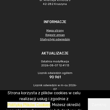
ul. Andrzeja Kmicica 5
42-282 Kruszyna
INFORMACJE
Mapa strony
Rejestr zmian
Statystyki odwiedzin
AKTUALIZACJE
Ostatnia modyfikacja
2026-08-07 12:41:13
Licznik odwiedzin ogółem
90 961
Licznik odwiedzin w m-cu 2026-
07
Strona korzysta z plików cookies w celu
448
realizacji usług i zgodnie z
Polityką Plików Cookies
. Możesz określić
Zamknij
CMS & Hosting: Nefeni Sp. z o.o.