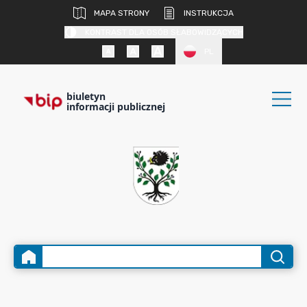
MAPA STRONY
INSTRUKCJA
KONTRAST DLA OSÓB SŁABOWIDZĄCYCH
PL
biuletyn
informacji publicznej