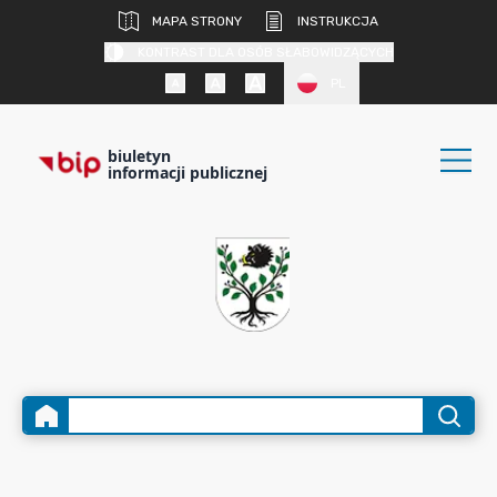
MAPA STRONY
INSTRUKCJA
KONTRAST DLA OSÓB SŁABOWIDZĄCYCH
PL
biuletyn
informacji publicznej