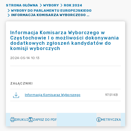
STRONA GŁÓWNA
WYBORY
ROK 2024
WYBORY DO PARLAMENTU EUROPEJSKIEGO
INFORMACJA KOMISARZA WYBORCZEGO W CZĘSTOCHOWIE I O MOŻLIWOŚCI DOKONYWANIA DODATKOWYCH ZGŁOSZEŃ KANDYDATÓW DO KOMISJI WYBORCZYCH
Informacja Komisarza Wyborczego w
Częstochowie I o możliwości dokonywania
dodatkowych zgłoszeń kandydatów do
komisji wyborczych
2024-05-14 10:13
ZAŁĄCZNIKI
Informacja Komisaraz Wyborczego
97.51 KB
DRUKUJ
ZAPISZ DO PDF
METRYCZKA