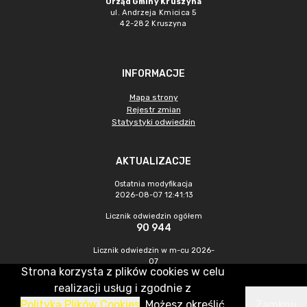
Urząd Gminy Kruszyna
ul. Andrzeja Kmicica 5
42-282 Kruszyna
INFORMACJE
Mapa strony
Rejestr zmian
Statystyki odwiedzin
AKTUALIZACJE
Ostatnia modyfikacja
2026-08-07 12:41:13
Licznik odwiedzin ogółem
90 944
Licznik odwiedzin w m-cu 2026-
07
Strona korzysta z plików cookies w celu
431
realizacji usług i zgodnie z
Polityką Plików Cookies
. Możesz określić
Zamknij
CMS & Hosting: Nefeni Sp. z o.o.