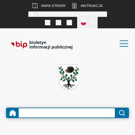
MAPA STRONY
INSTRUKCJA
KONTRAST DLA OSÓB SŁABOWIDZĄCYCH
PL
biuletyn
informacji publicznej