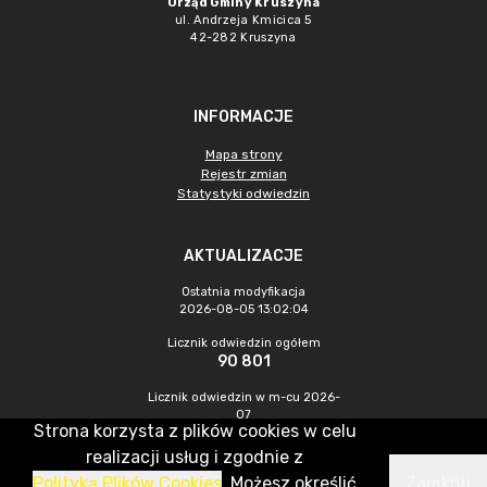
Urząd Gminy Kruszyna
ul. Andrzeja Kmicica 5
42-282 Kruszyna
INFORMACJE
Mapa strony
Rejestr zmian
Statystyki odwiedzin
AKTUALIZACJE
Ostatnia modyfikacja
2026-08-05 13:02:04
Licznik odwiedzin ogółem
90 801
Licznik odwiedzin w m-cu 2026-
07
Strona korzysta z plików cookies w celu
288
realizacji usług i zgodnie z
Polityką Plików Cookies
. Możesz określić
Zamknij
CMS & Hosting: Nefeni Sp. z o.o.