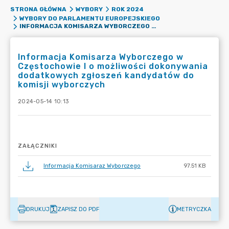
STRONA GŁÓWNA
WYBORY
ROK 2024
WYBORY DO PARLAMENTU EUROPEJSKIEGO
INFORMACJA KOMISARZA WYBORCZEGO W CZĘSTOCHOWIE I O MOŻLIWOŚCI DOKONYWANIA DODATKOWYCH ZGŁOSZEŃ KANDYDATÓW DO KOMISJI WYBORCZYCH
Informacja Komisarza Wyborczego w
Częstochowie I o możliwości dokonywania
dodatkowych zgłoszeń kandydatów do
komisji wyborczych
2024-05-14 10:13
ZAŁĄCZNIKI
Informacja Komisaraz Wyborczego
97.51 KB
DRUKUJ
ZAPISZ DO PDF
METRYCZKA