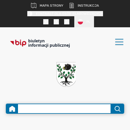
MAPA STRONY
INSTRUKCJA
KONTRAST DLA OSÓB SŁABOWIDZĄCYCH
PL
biuletyn
informacji publicznej