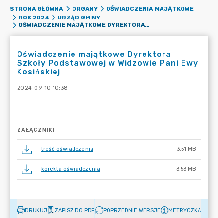
STRONA GŁÓWNA
ORGANY
OŚWIADCZENIA MAJĄTKOWE
ROK 2024
URZĄD GMINY
OŚWIADCZENIE MAJĄTKOWE DYREKTORA SZKOŁY PODSTAWOWEJ W WIDZOWIE PANI EWY KOSIŃSKIEJ
Oświadczenie majątkowe Dyrektora
Szkoły Podstawowej w Widzowie Pani Ewy
Kosińskiej
2024-09-10 10:38
ZAŁĄCZNIKI
treść oświadczenia
3.51 MB
korekta oświadczenia
3.53 MB
DRUKUJ
ZAPISZ DO PDF
POPRZEDNIE WERSJE
METRYCZKA