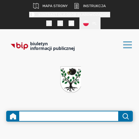
MAPA STRONY
INSTRUKCJA
KONTRAST DLA OSÓB SŁABOWIDZĄCYCH
PL
biuletyn
informacji publicznej