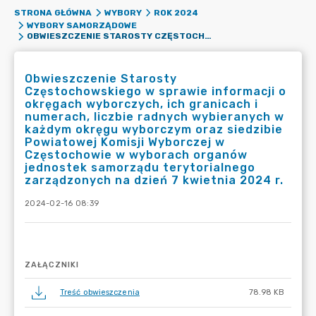
STRONA GŁÓWNA
WYBORY
ROK 2024
WYBORY SAMORZĄDOWE
OBWIESZCZENIE STAROSTY CZĘSTOCHOWSKIEGO W SPRAWIE INFORMACJI O OKRĘGACH WYBORCZYCH, ICH GRANICACH I NUMERACH, LICZBIE RADNYCH WYBIERANYCH W KAŻDYM OKRĘGU WYBORCZYM ORAZ SIEDZIBIE POWIATOWEJ KOMISJI WYBORCZEJ W CZĘSTOCHOWIE W WYBORACH ORGANÓW JEDNOSTEK SAMORZĄDU TERYTORIALNEGO ZARZĄDZONYCH NA DZIEŃ 7 KWIETNIA 2024 R.
Obwieszczenie Starosty
Częstochowskiego w sprawie informacji o
okręgach wyborczych, ich granicach i
numerach, liczbie radnych wybieranych w
każdym okręgu wyborczym oraz siedzibie
Powiatowej Komisji Wyborczej w
Częstochowie w wyborach organów
jednostek samorządu terytorialnego
zarządzonych na dzień 7 kwietnia 2024 r.
2024-02-16 08:39
ZAŁĄCZNIKI
Treść obwieszczenia
78.98 KB