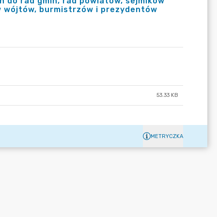
 do rad gmin, rad powiatów, sejmików
w wójtów, burmistrzów i prezydentów
53.33 KB
METRYCZKA