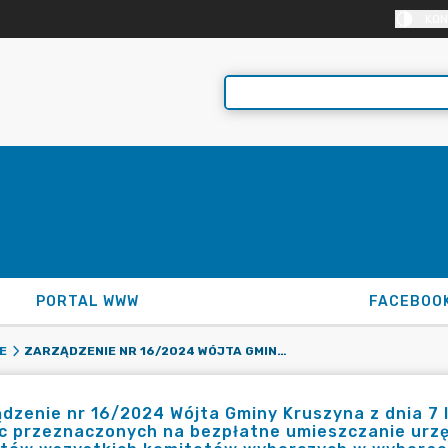
KON
PORTAL WWW
FACEBOO
ZARZĄDZENIE NR 16/2024 WÓJTA GMINY KRUSZYNA Z DNIA 7 LUTEGO 2024 R. W SPRAWIE WYZNACZENIA MIEJSC PRZEZNACZONYCH NA BEZPŁATNE UMIESZCZANIE URZĘDOWYCH OBWIESZCZEŃ WYBORCZYCH I PLAKATÓW WSZYSTKICH KOMITETÓW WYBORCZYCH W WYBORACH DO RAD GMIN, RAD POWIATÓW, SEJMIKÓW WOJEWÓDZTW I RAD DZIELNIC M.ST. WARSZAWY ORAZ WYBORÓW WÓJTÓW, BURMISTRZÓW I PREZYDENTÓW MIAST ZARZĄDZONYCH NA DZIEŃ 07 KWIETNIA 2024R.
E
dzenie nr 16/2024 Wójta Gminy Kruszyna z dnia 7 
sc przeznaczonych na bezpłatne umieszczanie urz