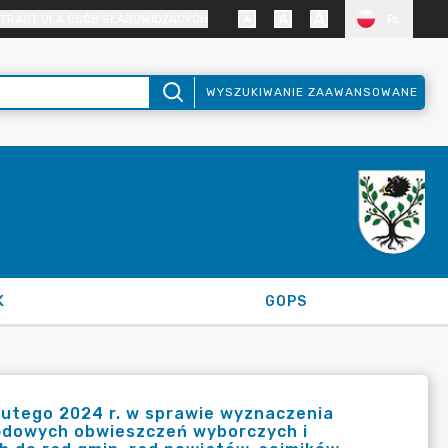
TRAST DLA OSÓB SŁABOWIDZĄCYCH
PL
WYSZUKIWANIE ZAAWANSOWANE
K
GOPS
lutego 2024 r. w sprawie wyznaczenia
ędowych obwieszczeń wyborczych i