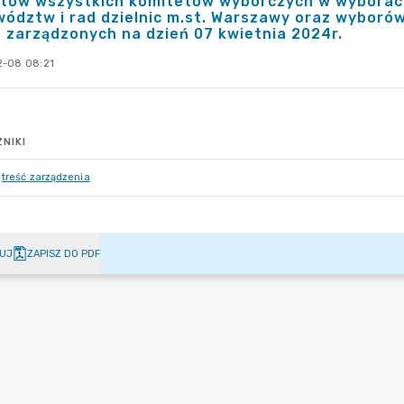
atów wszystkich komitetów wyborczych w wyborach
ództw i rad dzielnic m.st. Warszawy oraz wyboró
 zarządzonych na dzień 07 kwietnia 2024r.
-08 08:21
NIKI
treść zarządzenia
UJ
ZAPISZ DO PDF