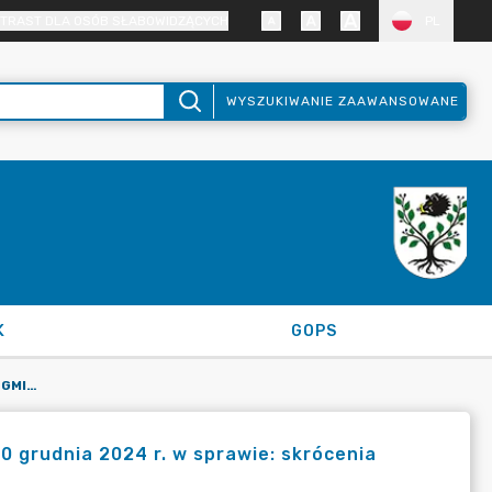
TRAST DLA OSÓB SŁABOWIDZĄCYCH
PL
WYSZUKIWANIE ZAAWANSOWANE
K
GOPS
ZARZĄDZENIE NR 102/2024 WÓJTA GMINY KRUSZYNA Z DNIA 20 GRUDNIA 2024 R. W SPRAWIE: SKRÓCENIA CZASU PRACY W URZĘDZIE GMINY KRUSZYNA
0 grudnia 2024 r. w sprawie: skrócenia