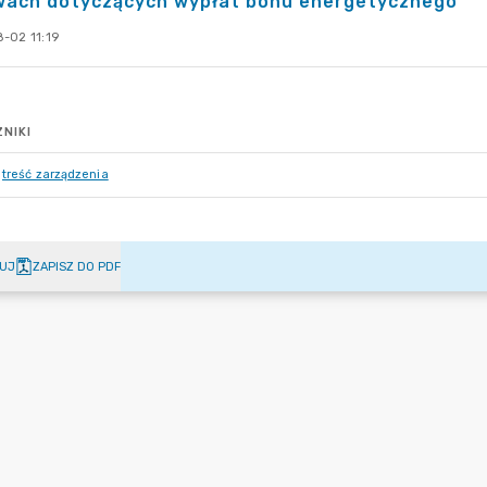
wach dotyczących wypłat bonu energetycznego
-02 11:19
NIKI
treść zarządzenia
UJ
ZAPISZ DO PDF