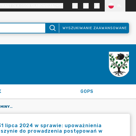
TRAST DLA OSÓB SŁABOWIDZĄCYCH
PL
WYSZUKIWANIE ZAAWANSOWANE
K
GOPS
ZARZĄDZENIE NR 71/2024 WÓJTA GMINY KRUSZYNA Z DNIA 31 LIPCA 2024 W SPRAWIE: UPOWAŻNIENIA KIEROWNIKA GMINNEGO OŚRODKA POMOCY SPOŁECZNEJ W KRUSZYNIE DO PROWADZENIA POSTĘPOWAŃ W SPRAWACH DOTYCZĄCYCH WYPŁAT BONU ENERGETYCZNEGO
1 lipca 2024 w sprawie: upoważnienia
uszynie do prowadzenia postępowań w