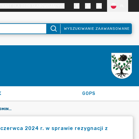
TRAST DLA OSÓB SŁABOWIDZĄCYCH
PL
WYSZUKIWANIE ZAAWANSOWANE
K
GOPS
ZARZĄDZENIE NR 48/2024 WÓJTA GMINY KRUSZYNA Z DNIA 4 CZERWCA 2024 R. W SPRAWIE REZYGNACJI Z PRAWA PIERWOKUPU
czerwca 2024 r. w sprawie rezygnacji z