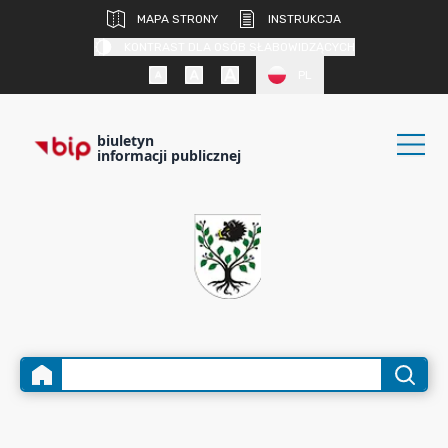
MAPA STRONY
INSTRUKCJA
KONTRAST DLA OSÓB SŁABOWIDZĄCYCH
PL
biuletyn
informacji publicznej