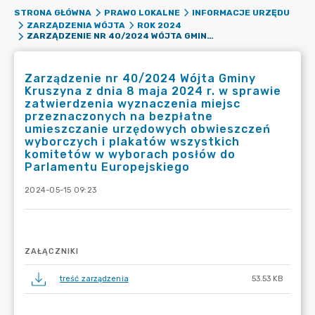
STRONA GŁÓWNA
PRAWO LOKALNE
INFORMACJE URZĘDU
ZARZĄDZENIA WÓJTA
ROK 2024
ZARZĄDZENIE NR 40/2024 WÓJTA GMINY KRUSZYNA Z DNIA 8 MAJA 2024 R. W SPRAWIE ZATWIERDZENIA WYZNACZENIA MIEJSC PRZEZNACZONYCH NA BEZPŁATNE UMIESZCZANIE URZĘDOWYCH OBWIESZCZEŃ WYBORCZYCH I PLAKATÓW WSZYSTKICH KOMITETÓW W WYBORACH POSŁÓW DO PARLAMENTU EUROPEJSKIEGO
Zarządzenie nr 40/2024 Wójta Gminy
Kruszyna z dnia 8 maja 2024 r. w sprawie
zatwierdzenia wyznaczenia miejsc
przeznaczonych na bezpłatne
umieszczanie urzędowych obwieszczeń
wyborczych i plakatów wszystkich
komitetów w wyborach posłów do
Parlamentu Europejskiego
2024-05-15 09:23
ZAŁĄCZNIKI
treść zarządzenia
53.53 KB