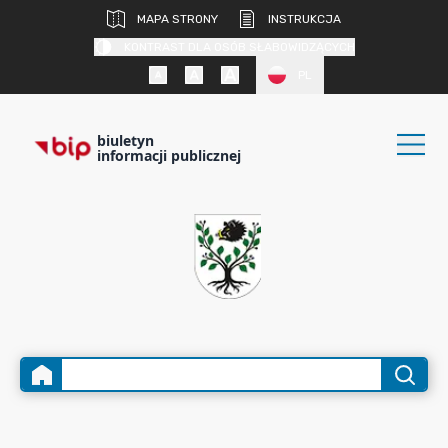
MAPA STRONY
INSTRUKCJA
KONTRAST DLA OSÓB SŁABOWIDZĄCYCH
PL
biuletyn
informacji publicznej