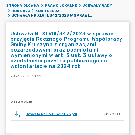
STRONA GŁÓWNA
PRAWO LOKALNE
UCHWAŁY RADY
ROK 2023
XLVIII SESJA
UCHWAŁA NR XLVIII/342/2023 W SPRAWIE PRZYJĘCIA ROCZNEGO PROGRAMU WSPÓŁPRACY GMINY KRUSZYNA Z ORGANIZACJAMI POZARZĄDOWYMI ORAZ PODMIOTAMI WYMIENIONYMI W ART. 3 UST. 3 USTAWY O DZIAŁALNOŚCI POŻYTKU PUBLICZNEGO I O WOLONTARIACIE NA 2024 ROK
Uchwała Nr XLVIII/342/2023 w sprawie
przyjęcia Rocznego Programu Współpracy
Gminy Kruszyna z organizacjami
pozarządowymi oraz podmiotami
wymienionymi w art. 3 ust. 3 ustawy o
działalności pożytku publicznego i o
wolontariacie na 2024 rok
2023-12-28 10:22
ZAŁĄCZNIKI
Uchwała Nr XLVIII.342.2023.pdf
388.85 KB