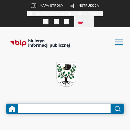
MAPA STRONY
INSTRUKCJA
KONTRAST DLA OSÓB SŁABOWIDZĄCYCH
PL
biuletyn
informacji publicznej