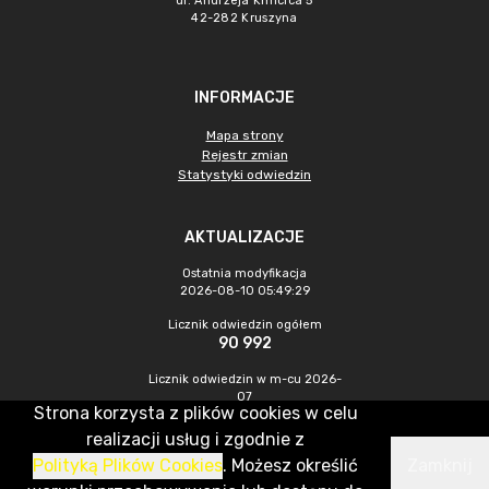
ul. Andrzeja Kmicica 5
42-282 Kruszyna
INFORMACJE
Mapa strony
Rejestr zmian
Statystyki odwiedzin
AKTUALIZACJE
Ostatnia modyfikacja
2026-08-10 05:49:29
Licznik odwiedzin ogółem
90 992
Licznik odwiedzin w m-cu 2026-
07
Strona korzysta z plików cookies w celu
479
realizacji usług i zgodnie z
Polityką Plików Cookies
. Możesz określić
Zamknij
CMS & Hosting: Nefeni Sp. z o.o.