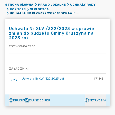
STRONA GŁÓWNA
PRAWO LOKALNE
UCHWAŁY RADY
ROK 2023
XLVI SESJA
UCHWAŁA NR XLVI/322/2023 W SPRAWIE ZMIAN DO BUDŻETU GMINY KRUSZYNA NA 2023 ROK
Uchwała Nr XLVI/322/2023 w sprawie
zmian do budżetu Gminy Kruszyna na
2023 rok
2023-09-04 12:16
ZAŁĄCZNIKI
Uchwała Nr XLVI.322.2023.pdf
1.71 MB
DRUKUJ
ZAPISZ DO PDF
METRYCZKA