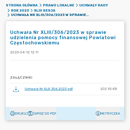
STRONA GŁÓWNA
PRAWO LOKALNE
UCHWAŁY RADY
ROK 2023
XLIII SESJA
UCHWAŁA NR XLIII/306/2023 W SPRAWIE UDZIELENIA POMOCY FINANSOWEJ POWIATOWI CZĘSTOCHOWSKIEMU
Uchwała Nr XLIII/306/2023 w sprawie
udzielenia pomocy finansowej Powiatowi
Częstochowskiemu
2023-04-12 12:11
ZAŁĄCZNIKI
Uchwała Nr XLIII.306.2023.pdf
202.92 KB
DRUKUJ
ZAPISZ DO PDF
METRYCZKA