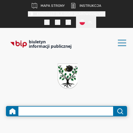
MAPA STRONY
INSTRUKCJA
KONTRAST DLA OSÓB SŁABOWIDZĄCYCH
PL
biuletyn
informacji publicznej