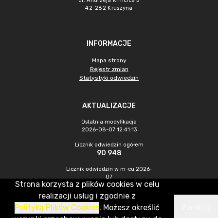
ul. Andrzeja Kmicica 5
42-282 Kruszyna
INFORMACJE
Mapa strony
Rejestr zmian
Statystyki odwiedzin
AKTUALIZACJE
Ostatnia modyfikacja
2026-08-07 12:41:13
Licznik odwiedzin ogółem
90 948
Licznik odwiedzin w m-cu 2026-
07
Strona korzysta z plików cookies w celu
435
realizacji usług i zgodnie z
Polityką Plików Cookies
. Możesz określić
Zamknij
CMS & Hosting: Nefeni Sp. z o.o.